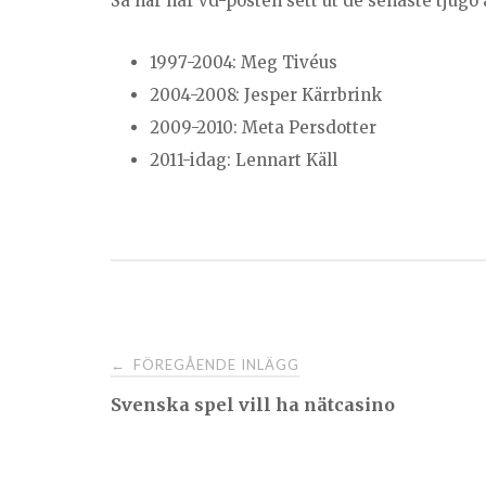
Så här har vd-posten sett ut de senaste tjugo 
1997-2004: Meg Tivéus
2004-2008: Jesper Kärrbrink
2009-2010: Meta Persdotter
2011-idag: Lennart Käll
FÖREGÅENDE INLÄGG
←
Svenska spel vill ha nätcasino