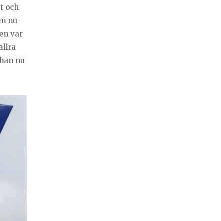
t och
en nu
een var
allra
 han nu