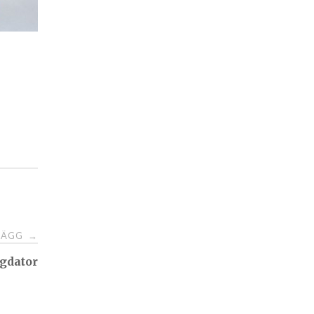
NLÄGG
→
ngdator