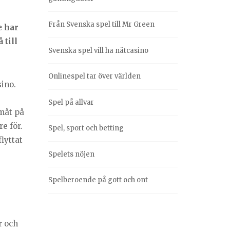
Från Svenska spel till Mr Green
e har
 till
Svenska spel vill ha nätcasino
Onlinespel tar över världen
sino.
Spel på allvar
måt på
e för.
Spel, sport och betting
lyttat
Spelets nöjen
Spelberoende på gott och ont
r och