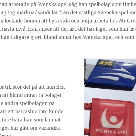
 han arbetade på Svenska spel såg han spelbolag som Unibe
dag tog marknadsandelar från det statliga Svenska spel m
 som lockade honom att byta sida och börja arbeta hos Mr Gr
 nästa nivå. Han anser att det är i det här läget som han är 
m han tidigare gjort, bland annat hos Svenska spel, och som
 till stor del på att han fick
att bland annat ta bolaget
de andra spelbolagen på
att ett nätcasino inte kunde
ck inte bara han som lämnat
aget har gått om varandra.