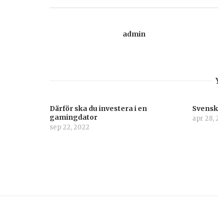
admin
Därför ska du investera i en
Svenska
gamingdator
apr 28, 
sep 22, 2022