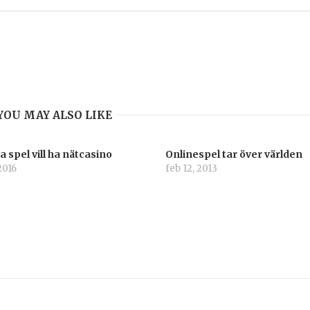
YOU MAY ALSO LIKE
 spel vill ha nätcasino
Onlinespel tar över världen
2016
feb 12, 2013