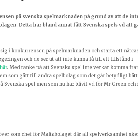
rrensen på svenska spelmarknaden på grund av att de int
agen. Detta har bland annat fått Svenska spels vd att gå
å sig i konkurrensen på spelmarknaden och starta ett nätca
egeringen och de ser ut att inte kunna få till ett tillstånd i
här
. Med tanke på att Svenska spel inte verkar komma fra
 som gått till andra spelbolag som det går betydligt bättr
å Svenska spel men som nu har blivit vd för Mr Green och f
över som chef för Maltabolaget där all spelverksamhet ske